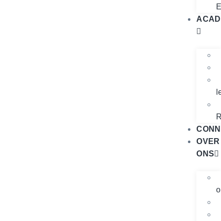
E
ACAD
l
R
CONN
OVER
ONS
o