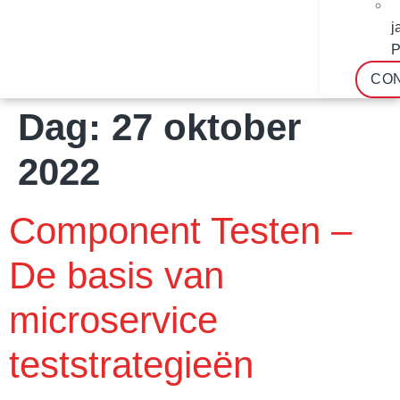
j
P
CO
Dag:
27 oktober
2022
Component Testen –
De basis van
microservice
teststrategieën