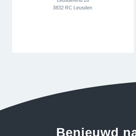
Leusderend 28
3832 RC Leusden
Benieuwd n