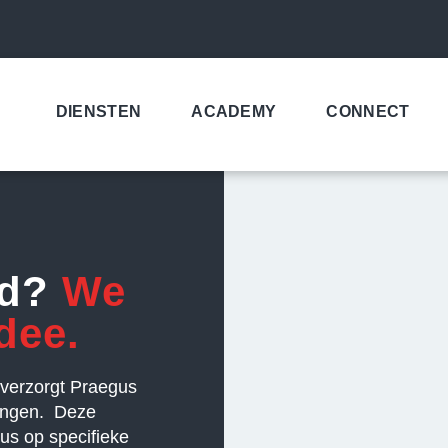
DIENSTEN
ACADEMY
CONNECT
rd?
We
dee.
 verzorgt Praegus
ingen. Deze
us op specifieke