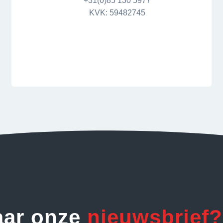
+31(0)85 130 5977
KVK: 59482745
aar onze
nieuwsbrief?