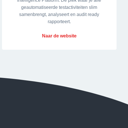
Intelligence Platform. De plek waar je alle
geautomatiseerde testactiviteiten slim
samenbrengt, analyseert en audit ready
rapporteert.
Naar de website