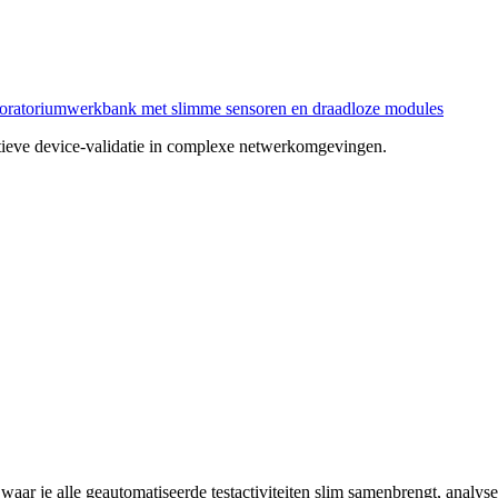
ectieve device-validatie in complexe netwerkomgevingen.
ar je alle geautomatiseerde testactiviteiten slim samenbrengt, analysee