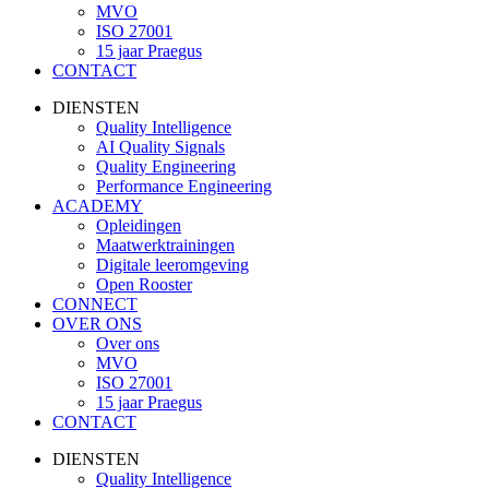
MVO
ISO 27001
15 jaar Praegus
CONTACT
DIENSTEN
Quality Intelligence
AI Quality Signals
Quality Engineering
Performance Engineering
ACADEMY
Opleidingen
Maatwerktrainingen
Digitale leeromgeving
Open Rooster
CONNECT
OVER ONS
Over ons
MVO
ISO 27001
15 jaar Praegus
CONTACT
DIENSTEN
Quality Intelligence