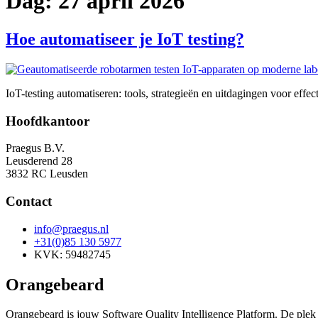
Dag:
27 april 2026
Hoe automatiseer je IoT testing?
IoT-testing automatiseren: tools, strategieën en uitdagingen voor eff
Hoofdkantoor
Praegus B.V.
Leusderend 28
3832 RC Leusden
Contact
info@praegus.nl
+31(0)85 130 5977
KVK: 59482745
Orangebeard
Orangebeard is jouw Software Quality Intelligence Platform. De plek wa