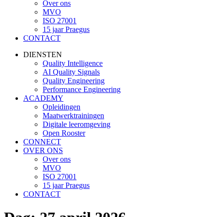
Over ons
MVO
ISO 27001
15 jaar Praegus
CONTACT
DIENSTEN
Quality Intelligence
AI Quality Signals
Quality Engineering
Performance Engineering
ACADEMY
Opleidingen
Maatwerktrainingen
Digitale leeromgeving
Open Rooster
CONNECT
OVER ONS
Over ons
MVO
ISO 27001
15 jaar Praegus
CONTACT