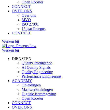
Open Rooster
CONNECT
OVER ONS
Over ons
MVO
ISO 27001
15 jaar Praegus
CONTACT
Werken bij
Werken bij
DIENSTEN
Quality Intelligence
AI Quality Signals
Quality Engineering
Performance Engineering
ACADEMY
Opleidingen
Maatwerktrainingen
Digitale leeromgeving
Open Rooster
CONNECT
OVER ONS