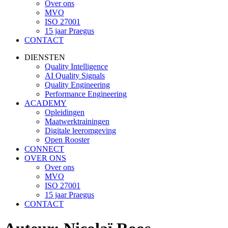
Over ons
MVO
ISO 27001
15 jaar Praegus
CONTACT
DIENSTEN
Quality Intelligence
AI Quality Signals
Quality Engineering
Performance Engineering
ACADEMY
Opleidingen
Maatwerktrainingen
Digitale leeromgeving
Open Rooster
CONNECT
OVER ONS
Over ons
MVO
ISO 27001
15 jaar Praegus
CONTACT