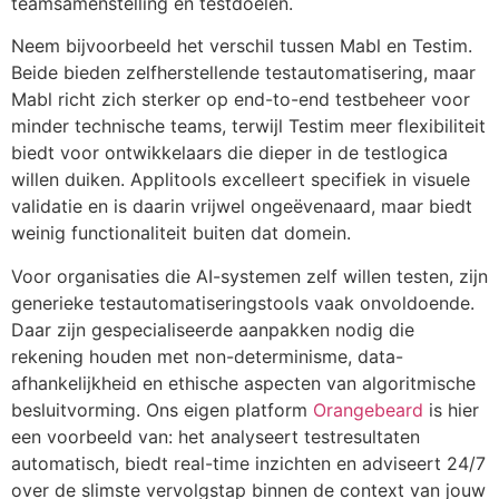
teamsamenstelling en testdoelen.
Neem bijvoorbeeld het verschil tussen Mabl en Testim.
Beide bieden zelfherstellende testautomatisering, maar
Mabl richt zich sterker op end-to-end testbeheer voor
minder technische teams, terwijl Testim meer flexibiliteit
biedt voor ontwikkelaars die dieper in de testlogica
willen duiken. Applitools excelleert specifiek in visuele
validatie en is daarin vrijwel ongeëvenaard, maar biedt
weinig functionaliteit buiten dat domein.
Voor organisaties die AI-systemen zelf willen testen, zijn
generieke testautomatiseringstools vaak onvoldoende.
Daar zijn gespecialiseerde aanpakken nodig die
rekening houden met non-determinisme, data-
afhankelijkheid en ethische aspecten van algoritmische
besluitvorming. Ons eigen platform
Orangebeard
is hier
een voorbeeld van: het analyseert testresultaten
automatisch, biedt real-time inzichten en adviseert 24/7
over de slimste vervolgstap binnen de context van jouw