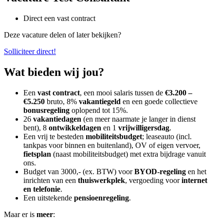
Direct een vast contract
Deze vacature delen of later bekijken?
Solliciteer direct!
Wat bieden wij jou?
Een
vast contract
, een mooi salaris tussen de
€3.200 –
€5.250
bruto, 8%
vakantiegeld
en een goede collectieve
bonusregeling
oplopend tot 15%.
26
vakantiedagen
(en meer naarmate je langer in dienst
bent), 8
ontwikkeldagen
en 1
vrijwilligersdag
.
Een vrij te besteden
mobiliteitsbudget
; leaseauto (incl.
tankpas voor binnen en buitenland), OV of eigen vervoer,
fietsplan
(naast mobiliteitsbudget) met extra bijdrage vanuit
ons.
Budget van 3000,- (ex. BTW) voor
BYOD-regeling
en het
inrichten van een
thuiswerkplek
, vergoeding voor
internet
en telefonie
.
Een uitstekende
pensioenregeling
.
Maar er is
meer
: