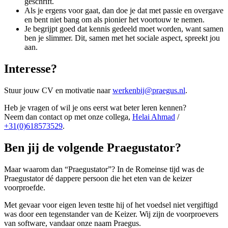
geschrift.
Als je ergens voor gaat, dan doe je dat met passie en overgave
en bent niet bang om als pionier het voortouw te nemen.
Je begrijpt goed dat kennis gedeeld moet worden, want samen
ben je slimmer. Dit, samen met het sociale aspect, spreekt jou
aan.
Interesse?
Stuur jouw CV en motivatie naar
werkenbij@praegus.nl
.
Heb je vragen of wil je ons eerst wat beter leren kennen?
Neem dan contact op met onze collega,
Helai Ahmad
/
+31(0)618573529
.
Ben jij de volgende Praegustator?
Maar waarom dan “Praegustator”? In de Romeinse tijd was de
Praegustator dé dappere persoon die het eten van de keizer
voorproefde.
Met gevaar voor eigen leven testte hij of het voedsel niet vergiftigd
was door een tegenstander van de Keizer. Wij zijn de voorproevers
van software, vandaar onze naam Praegus.