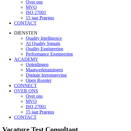
Over ons
MVO
ISO 27001
15 jaar Praegus
CONTACT
DIENSTEN
Quality Intelligence
AI Quality Signals
Quality Engineering
Performance Engineering
ACADEMY
Opleidingen
Maatwerktrainingen
Digitale leeromgeving
Open Rooster
CONNECT
OVER ONS
Over ons
MVO
ISO 27001
15 jaar Praegus
CONTACT
Vacature Test Consultant