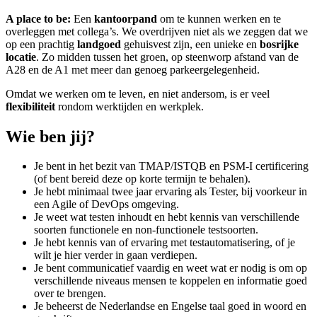
A place to be:
Een
kantoorpand
om te kunnen werken en te
overleggen met collega’s. We overdrijven niet als we zeggen dat we
op een prachtig
landgoed
gehuisvest zijn, een unieke en
bosrijke
locatie
. Zo midden tussen het groen, op steenworp afstand van de
A28 en de A1 met meer dan genoeg parkeergelegenheid.
Omdat we werken om te leven, en niet andersom, is er veel
flexibiliteit
rondom werktijden en werkplek.
Wie ben jij?
Je bent in het bezit van TMAP/ISTQB en PSM-I certificering
(of bent bereid deze op korte termijn te behalen).
Je hebt minimaal twee jaar ervaring als Tester, bij voorkeur in
een Agile of DevOps omgeving.
Je weet wat testen inhoudt en hebt kennis van verschillende
soorten functionele en non-functionele testsoorten.
Je hebt kennis van of ervaring met testautomatisering, of je
wilt je hier verder in gaan verdiepen.
Je bent communicatief vaardig en weet wat er nodig is om op
verschillende niveaus mensen te koppelen en informatie goed
over te brengen.
Je beheerst de Nederlandse en Engelse taal goed in woord en