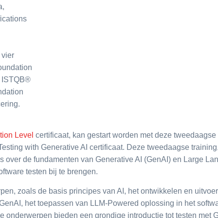
a,
ications
 vier
Foundation
et ISTQB®
undation
cering.
tion Level
certificaat, kan gestart worden met deze tweedaagse
esting with Generative AI certificaat. Deze tweedaagse training
is over de fundamenten van Generative AI (GenAI) en Large La
ftware testen bij te brengen.
en, zoals de basis principes van AI, het ontwikkelen en uitvoe
GenAI, het toepassen van LLM-Powered oplossing in het software
eze onderwerpen bieden een grondige introductie tot testen met