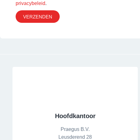
privacybeleid
.
VERZENDEN
Hoofdkantoor
Praegus B.V.
Leusderend 28