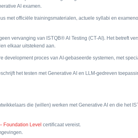
nerative AI examen.
s met officiële trainingsmaterialen, actuele syllabi en examen
een vervanging van ISTQB® AI Testing (CT-AI). Het betreft ver
len elkaar uitstekend aan.
are development proces van AI-gebaseerde systemen, met speci
schrijft het testen met Generative AI en LLM-gedreven toepassi
ntwikkelaars die (willen) werken met Generative AI en die het I
 – Foundation Level
certificaat vereist.
omgevingen.