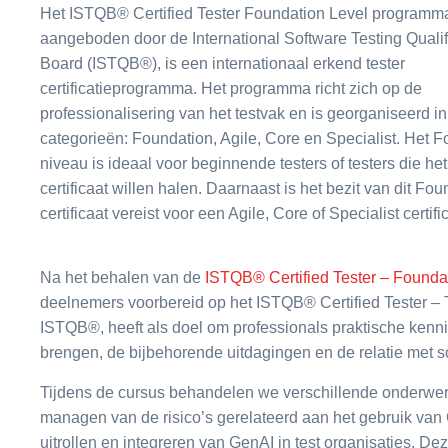
Het ISTQB® Certified Tester Foundation Level programm
aangeboden door de International Software Testing Qualif
Board (ISTQB®), is een internationaal erkend tester
certificatieprogramma. Het programma richt zich op de
professionalisering van het testvak en is georganiseerd in
categorieën: Foundation, Agile, Core en Specialist. Het 
niveau is ideaal voor beginnende testers of testers die h
certificaat willen halen. Daarnaast is het bezit van dit Fo
certificaat vereist voor een Agile, Core of Specialist certifi
Na het behalen van de
ISTQB® Certified Tester – Founda
deelnemers voorbereid op het ISTQB® Certified Tester – T
ISTQB®, heeft als doel om professionals praktische kenn
brengen, de bijbehorende uitdagingen en de relatie met so
Tijdens de cursus behandelen we verschillende onderwerp
managen van de risico’s gerelateerd aan het gebruik van 
uitrollen en integreren van GenAI in test organisaties. D