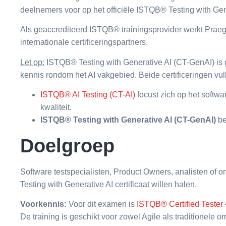
deelnemers voor op het officiële ISTQB® Testing with Ge
Als geaccrediteerd ISTQB® trainingsprovider werkt Praegu
internationale certificeringspartners.
Let op:
ISTQB® Testing with Generative AI (CT-GenAI) is g
kennis rondom het AI vakgebied. Beide certificeringen vul
ISTQB® AI Testing (CT-AI)
focust zich op het softw
kwaliteit.
ISTQB® Testing with Generative AI (CT-GenAI)
be
Doelgroep
Software testspecialisten, Product Owners, analisten of o
Testing with Generative AI certificaat willen halen.
Voorkennis:
Voor dit examen is
ISTQB® Certified Tester
De training is geschikt voor zowel Agile als traditionele 