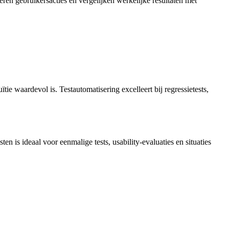
eren gebruikersacties en vergelijken werkelijke resultaten met
tie waardevol is. Testautomatisering excelleert bij regressietests,
n is ideaal voor eenmalige tests, usability-evaluaties en situaties