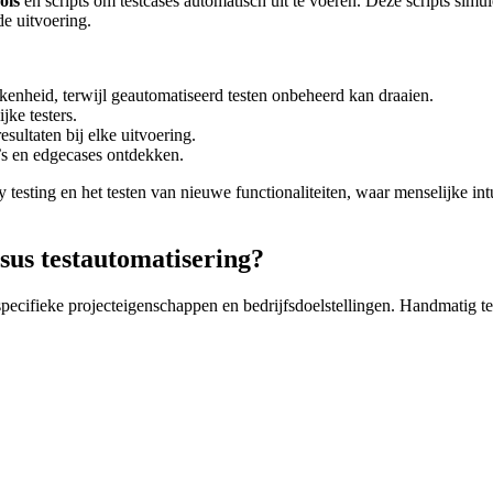
ols
en scripts om testcases automatisch uit te voeren. Deze scripts simul
de uitvoering.
kenheid, terwijl geautomatiseerd testen onbeheerd kan draaien.
jke testers.
sultaten bij elke uitvoering.
s en edgecases ontdekken.
 testing en het testen van nieuwe functionaliteiten, waar menselijke intuï
sus testautomatisering?
ecifieke projecteigenschappen en bedrijfsdoelstellingen. Handmatig teste