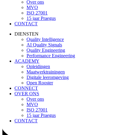
Over ons
MVO
ISO 27001
15 jaar Praegus
CONTACT
DIENSTEN
Quality Intelligence
AI Quality Signals
Quality Engineering
Performance Engineering
ACADEMY
Opleidingen
Maatwerktrainingen
Digitale leeromgeving
Open Rooster
CONNECT
OVER ONS
Over ons
MVO
ISO 27001
15 jaar Praegus
CONTACT