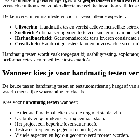
Testautomatisering daarentegen gebruikt
gespecialiseerde softwareto
verwachte uitkomsten, zonder directe menselijke tussenkomst tijdens 
De kernverschillen manifesteren zich in verschillende aspecten:
Uitvoering:
Handmatig testen vereist actieve menselijke betrok
Snelheid:
Automatisering voert tests veel sneller uit dan menseli
Herhaalbaarheid:
Geautomatiseerde tests leveren consistente re
Creativiteit:
Handmatige testers kunnen onverwachte scenario’
Handmatig testen wordt vaak toegepast bij usabilitytesting, exploratory
performancetests en repetitieve testscenario’s.
Wanneer kies je voor handmatig testen ver
De keuze tussen handmatig testen en testautomatisering hangt af van sp
waarin menselijke waarneming cruciaal is.
Kies voor
handmatig testen
wanneer:
Je nieuwe functionaliteiten test die nog niet stabiel zijn.
Usability en gebruikerservaring centraal staan.
Het project een beperkte levensduur heeft.
Testcases frequent wijzigen of eenmalig zijn.
Visuele aspecten en lay-out gecontroleerd moeten worden.