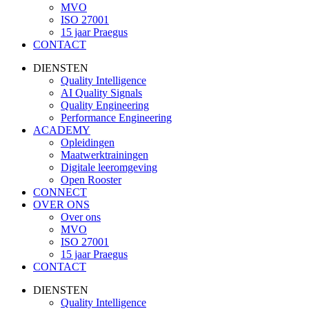
MVO
ISO 27001
15 jaar Praegus
CONTACT
DIENSTEN
Quality Intelligence
AI Quality Signals
Quality Engineering
Performance Engineering
ACADEMY
Opleidingen
Maatwerktrainingen
Digitale leeromgeving
Open Rooster
CONNECT
OVER ONS
Over ons
MVO
ISO 27001
15 jaar Praegus
CONTACT
DIENSTEN
Quality Intelligence