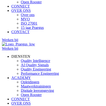
Open Rooster
CONNECT
OVER ONS
Over ons
MVO
ISO 27001
15 jaar Praegus
CONTACT
Werken bij
Werken bij
DIENSTEN
Quality Intelligence
AI Quality Signals
Quality Engineering
Performance Engineering
ACADEMY
Opleidingen
Maatwerktrainingen
Digitale leeromgeving
Open Rooster
CONNECT
OVER ONS