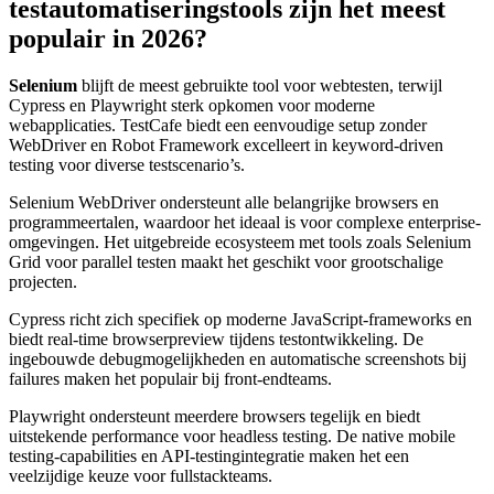
testautomatiseringstools zijn het meest
populair in 2026?
Selenium
blijft de meest gebruikte tool voor webtesten, terwijl
Cypress en Playwright sterk opkomen voor moderne
webapplicaties. TestCafe biedt een eenvoudige setup zonder
WebDriver en Robot Framework excelleert in keyword-driven
testing voor diverse testscenario’s.
Selenium WebDriver ondersteunt alle belangrijke browsers en
programmeertalen, waardoor het ideaal is voor complexe enterprise-
omgevingen. Het uitgebreide ecosysteem met tools zoals Selenium
Grid voor parallel testen maakt het geschikt voor grootschalige
projecten.
Cypress richt zich specifiek op moderne JavaScript-frameworks en
biedt real-time browserpreview tijdens testontwikkeling. De
ingebouwde debugmogelijkheden en automatische screenshots bij
failures maken het populair bij front-endteams.
Playwright ondersteunt meerdere browsers tegelijk en biedt
uitstekende performance voor headless testing. De native mobile
testing-capabilities en API-testingintegratie maken het een
veelzijdige keuze voor fullstackteams.