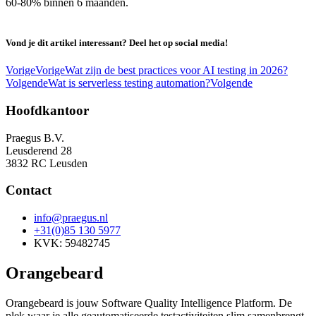
60-80% binnen 6 maanden.
Vond je dit artikel interessant? Deel het op social media!
Vorige
Vorige
Wat zijn de best practices voor AI testing in 2026?
Volgende
Wat is serverless testing automation?
Volgende
Hoofdkantoor
Praegus B.V.
Leusderend 28
3832 RC Leusden
Contact
info@praegus.nl
+31(0)85 130 5977
KVK: 59482745
Orangebeard
Orangebeard is jouw Software Quality Intelligence Platform. De
plek waar je alle geautomatiseerde testactiviteiten slim samenbrengt,