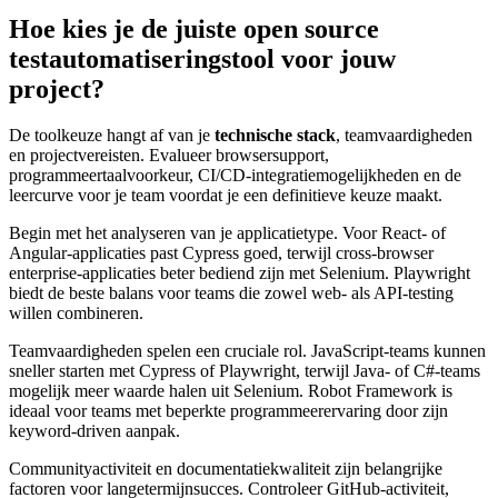
Hoe kies je de juiste open source
testautomatiseringstool voor jouw
project?
De toolkeuze hangt af van je
technische stack
, teamvaardigheden
en projectvereisten. Evalueer browsersupport,
programmeertaalvoorkeur, CI/CD-integratiemogelijkheden en de
leercurve voor je team voordat je een definitieve keuze maakt.
Begin met het analyseren van je applicatietype. Voor React- of
Angular-applicaties past Cypress goed, terwijl cross-browser
enterprise-applicaties beter bediend zijn met Selenium. Playwright
biedt de beste balans voor teams die zowel web- als API-testing
willen combineren.
Teamvaardigheden spelen een cruciale rol. JavaScript-teams kunnen
sneller starten met Cypress of Playwright, terwijl Java- of C#-teams
mogelijk meer waarde halen uit Selenium. Robot Framework is
ideaal voor teams met beperkte programmeerervaring door zijn
keyword-driven aanpak.
Communityactiviteit en documentatiekwaliteit zijn belangrijke
factoren voor langetermijnsucces. Controleer GitHub-activiteit,