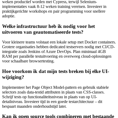
weken productief worden met Cypress, terwijl Selenium-
implementaties vaak 8-12 weken training vereisen. Investeer in
praktijkgerichte workshops en pair programming voor snellere
adoptie.
Welke infrastructuur heb ik nodig voor het
uitvoeren van geautomatiseerde tests?
Voor kleinere teams volstaat een lokale setup met Docker containers.
Grotere organisaties hebben dedicated testservers nodig met CI/CD-
integratie zoals Jenkins of Azure DevOps. Plan minimaal 4GB
RAM per parallelle testuitvoering en overweeg cloud-oplossingen
voor schaalbare browsertesting.
Hoe voorkom ik dat mijn tests breken bij elke UI-
wijziging?
Implementeer het Page Object Model-pattern en gebruik stabiele
selectors zoals data-testid attributen in plaats van CSS-classes.
Schrijf tests op functionaliteitsniveau in plaats van op UI-
detailniveau. Investeer tijd in een goede testarchitectuur – dit
bespaart maanden onderhoudstijd later.
Kan ik open source tools combineren met bestaande