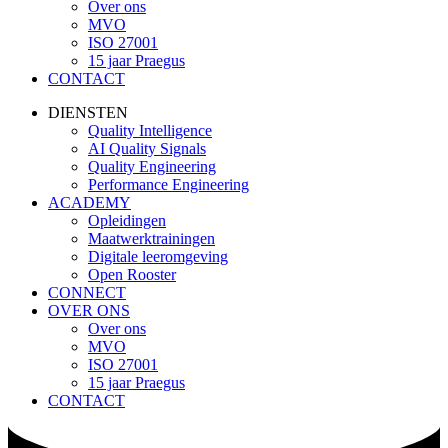
Over ons
MVO
ISO 27001
15 jaar Praegus
CONTACT
DIENSTEN
Quality Intelligence
AI Quality Signals
Quality Engineering
Performance Engineering
ACADEMY
Opleidingen
Maatwerktrainingen
Digitale leeromgeving
Open Rooster
CONNECT
OVER ONS
Over ons
MVO
ISO 27001
15 jaar Praegus
CONTACT