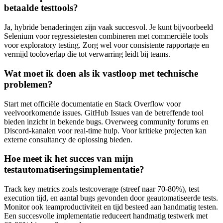
betaalde testtools?
Ja, hybride benaderingen zijn vaak succesvol. Je kunt bijvoorbeeld
Selenium voor regressietesten combineren met commerciële tools
voor exploratory testing. Zorg wel voor consistente rapportage en
vermijd tooloverlap die tot verwarring leidt bij teams.
Wat moet ik doen als ik vastloop met technische
problemen?
Start met officiële documentatie en Stack Overflow voor
veelvoorkomende issues. GitHub Issues van de betreffende tool
bieden inzicht in bekende bugs. Overweeg community forums en
Discord-kanalen voor real-time hulp. Voor kritieke projecten kan
externe consultancy de oplossing bieden.
Hoe meet ik het succes van mijn
testautomatiseringsimplementatie?
Track key metrics zoals testcoverage (streef naar 70-80%), test
execution tijd, en aantal bugs gevonden door geautomatiseerde tests.
Monitor ook teamproductiviteit en tijd besteed aan handmatig testen.
Een succesvolle implementatie reduceert handmatig testwerk met