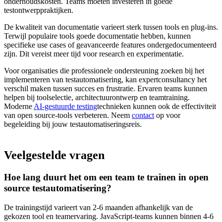
onderhoudskosten. Teams moeten investeren in goede
testontwerppraktijken.
De kwaliteit van documentatie varieert sterk tussen tools en plug-ins.
Terwijl populaire tools goede documentatie hebben, kunnen
specifieke use cases of geavanceerde features ondergedocumenteerd
zijn. Dit vereist meer tijd voor research en experimentatie.
Voor organisaties die professionele ondersteuning zoeken bij het
implementeren van testautomatisering, kan expertconsultancy het
verschil maken tussen succes en frustratie. Ervaren teams kunnen
helpen bij toolselectie, architectuurontwerp en teamtraining.
Moderne
AI-gestuurde testing
technieken kunnen ook de effectiviteit
van open source-tools verbeteren. Neem
contact
op voor
begeleiding bij jouw testautomatiseringsreis.
Veelgestelde vragen
Hoe lang duurt het om een team te trainen in open
source testautomatisering?
De trainingstijd varieert van 2-6 maanden afhankelijk van de
gekozen tool en teamervaring. JavaScript-teams kunnen binnen 4-6