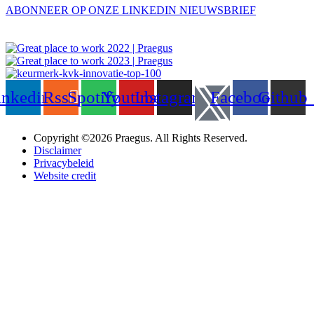
ABONNEER OP ONZE LINKEDIN NIEUWSBRIEF
inkedin
Rss
Spotify
Youtube
Instagram
Facebook
Github
Copyright ©2026 Praegus. All Rights Reserved.
Disclaimer
Privacybeleid
Website credit