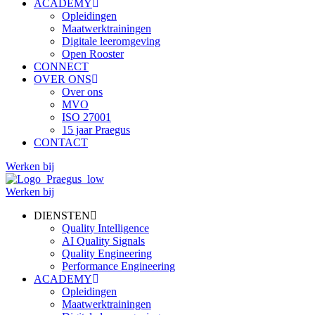
ACADEMY
Opleidingen
Maatwerktrainingen
Digitale leeromgeving
Open Rooster
CONNECT
OVER ONS
Over ons
MVO
ISO 27001
15 jaar Praegus
CONTACT
Werken bij
Werken bij
DIENSTEN
Quality Intelligence
AI Quality Signals
Quality Engineering
Performance Engineering
ACADEMY
Opleidingen
Maatwerktrainingen