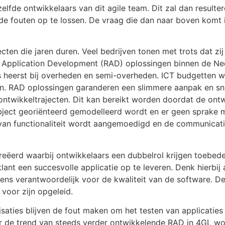
fde ontwikkelaars van dit agile team. Dit zal dan resultere
e fouten op te lossen. De vraag die dan naar boven komt in 
cten die jaren duren. Veel bedrijven tonen met trots dat z
 Application Development (RAD) oplossingen binnen de Ne
es heerst bij overheden en semi-overheden. ICT budgetten 
en. RAD oplossingen garanderen een slimmere aanpak en sne
le ontwikkeltrajecten. Dit kan bereikt worden doordat de on
ect georiënteerd gemodelleerd wordt en er geen sprake me
van functionaliteit wordt aangemoedigd en de communicat
eëerd waarbij ontwikkelaars een dubbelrol krijgen toebede
ant een succesvolle applicatie op te leveren. Denk hierbij
ens verantwoordelijk voor de kwaliteit van de software. De
 voor zijn opgeleid.
isaties blijven de fout maken om het testen van applicaties
Door de trend van steeds verder ontwikkelende RAD in 4GL w