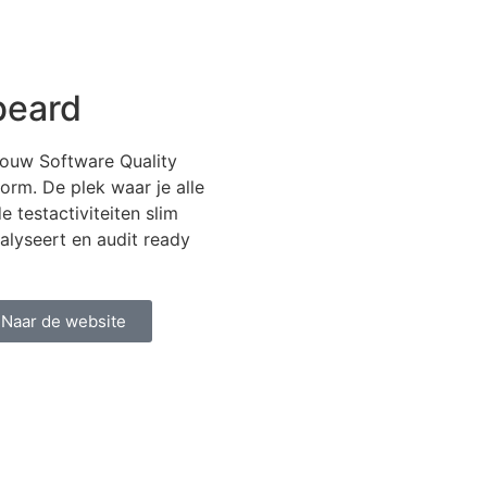
beard
jouw Software Quality
form. De plek waar je alle
 testactiviteiten slim
alyseert en audit ready
Naar de website