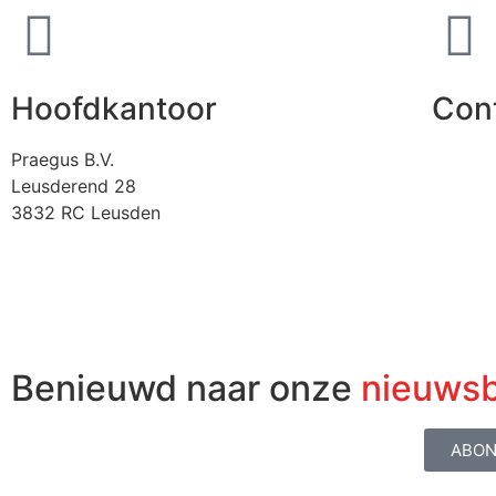
Hoofdkantoor
Con
Praegus B.V.
Leusderend 28
3832 RC Leusden
Benieuwd naar onze
nieuwsb
ABON