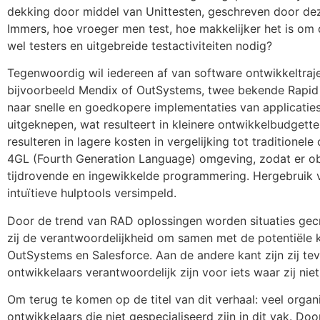
dekking door middel van Unittesten, geschreven door dezel
Immers, hoe vroeger men test, hoe makkelijker het is om d
wel testers en uitgebreide testactiviteiten nodig?
Tegenwoordig wil iedereen af van software ontwikkeltraje
bijvoorbeeld Mendix of OutSystems, twee bekende Rapid
naar snelle en goedkopere implementaties van applicati
uitgeknepen, wat resulteert in kleinere ontwikkelbudgett
resulteren in lagere kosten in vergelijking tot traditione
4GL (Fourth Generation Language) omgeving, zodat er obj
tijdrovende en ingewikkelde programmering. Hergebruik 
intuïtieve hulptools versimpeld.
Door de trend van RAD oplossingen worden situaties gecr
zij de verantwoordelijkheid om samen met de potentiële kl
OutSystems en Salesforce. Aan de andere kant zijn zij tev
ontwikkelaars verantwoordelijk zijn voor iets waar zij niet
Om terug te komen op de titel van dit verhaal: veel organ
ontwikkelaars die niet gespecialiseerd zijn in dit vak. 