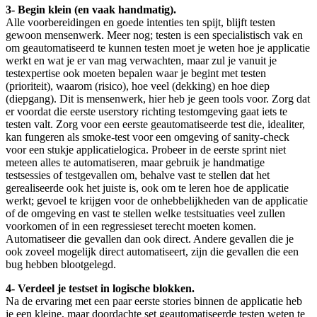
3- Begin klein (en vaak handmatig).
Alle voorbereidingen en goede intenties ten spijt, blijft testen
gewoon mensenwerk. Meer nog; testen is een specialistisch vak en
om geautomatiseerd te kunnen testen moet je weten hoe je applicatie
werkt en wat je er van mag verwachten, maar zul je vanuit je
testexpertise ook moeten bepalen waar je begint met testen
(prioriteit), waarom (risico), hoe veel (dekking) en hoe diep
(diepgang). Dit is mensenwerk, hier heb je geen tools voor. Zorg dat
er voordat die eerste userstory richting testomgeving gaat iets te
testen valt. Zorg voor een eerste geautomatiseerde test die, idealiter,
kan fungeren als smoke-test voor een omgeving of sanity-check
voor een stukje applicatielogica. Probeer in de eerste sprint niet
meteen alles te automatiseren, maar gebruik je handmatige
testsessies of testgevallen om, behalve vast te stellen dat het
gerealiseerde ook het juiste is, ook om te leren hoe de applicatie
werkt; gevoel te krijgen voor de onhebbelijkheden van de applicatie
of de omgeving en vast te stellen welke testsituaties veel zullen
voorkomen of in een regressieset terecht moeten komen.
Automatiseer die gevallen dan ook direct. Andere gevallen die je
ook zoveel mogelijk direct automatiseert, zijn die gevallen die een
bug hebben blootgelegd.
4- Verdeel je testset in logische blokken.
Na de ervaring met een paar eerste stories binnen de applicatie heb
je een kleine, maar doordachte set geautomatiseerde testen weten te