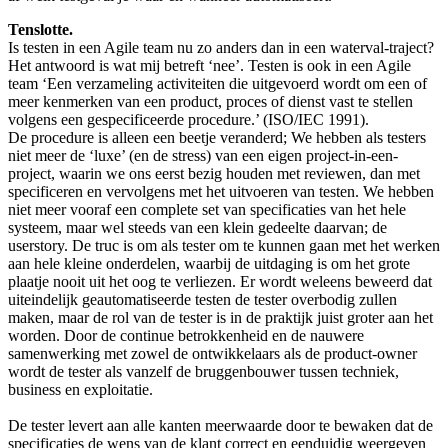
Tenslotte.
Is testen in een Agile team nu zo anders dan in een waterval-traject?
Het antwoord is wat mij betreft ‘nee’. Testen is ook in een Agile
team ‘Een verzameling activiteiten die uitgevoerd wordt om een of
meer kenmerken van een product, proces of dienst vast te stellen
volgens een gespecificeerde procedure.’ (ISO/IEC 1991).
De procedure is alleen een beetje veranderd; We hebben als testers
niet meer de ‘luxe’ (en de stress) van een eigen project-in-een-
project, waarin we ons eerst bezig houden met reviewen, dan met
specificeren en vervolgens met het uitvoeren van testen. We hebben
niet meer vooraf een complete set van specificaties van het hele
systeem, maar wel steeds van een klein gedeelte daarvan; de
userstory. De truc is om als tester om te kunnen gaan met het werken
aan hele kleine onderdelen, waarbij de uitdaging is om het grote
plaatje nooit uit het oog te verliezen. Er wordt weleens beweerd dat
uiteindelijk geautomatiseerde testen de tester overbodig zullen
maken, maar de rol van de tester is in de praktijk juist groter aan het
worden. Door de continue betrokkenheid en de nauwere
samenwerking met zowel de ontwikkelaars als de product-owner
wordt de tester als vanzelf de bruggenbouwer tussen techniek,
business en exploitatie.
De tester levert aan alle kanten meerwaarde door te bewaken dat de
specificaties de wens van de klant correct en eenduidig weergeven