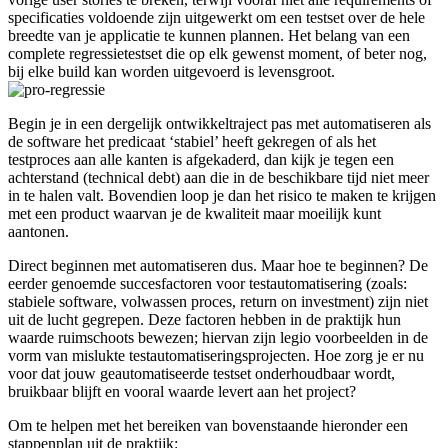
specificaties voldoende zijn uitgewerkt om een testset over de hele
breedte van je applicatie te kunnen plannen. Het belang van een
complete regressietestset die op elk gewenst moment, of beter nog,
bij elke build kan worden uitgevoerd is levensgroot.
Begin je in een dergelijk ontwikkeltraject pas met automatiseren als
de software het predicaat ‘stabiel’ heeft gekregen of als het
testproces aan alle kanten is afgekaderd, dan kijk je tegen een
achterstand (technical debt) aan die in de beschikbare tijd niet meer
in te halen valt. Bovendien loop je dan het risico te maken te krijgen
met een product waarvan je de kwaliteit maar moeilijk kunt
aantonen.
Direct beginnen met automatiseren dus. Maar hoe te beginnen? De
eerder genoemde succesfactoren voor testautomatisering (zoals:
stabiele software, volwassen proces, return on investment) zijn niet
uit de lucht gegrepen. Deze factoren hebben in de praktijk hun
waarde ruimschoots bewezen; hiervan zijn legio voorbeelden in de
vorm van mislukte testautomatiseringsprojecten. Hoe zorg je er nu
voor dat jouw geautomatiseerde testset onderhoudbaar wordt,
bruikbaar blijft en vooral waarde levert aan het project?
Om te helpen met het bereiken van bovenstaande hieronder een
stappenplan uit de praktijk: