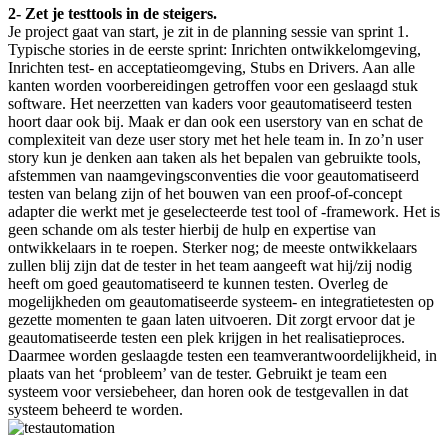
2- Zet je testtools in de steigers.
Je project gaat van start, je zit in de planning sessie van sprint 1.
Typische stories in de eerste sprint: Inrichten ontwikkelomgeving,
Inrichten test- en acceptatieomgeving, Stubs en Drivers. Aan alle
kanten worden voorbereidingen getroffen voor een geslaagd stuk
software. Het neerzetten van kaders voor geautomatiseerd testen
hoort daar ook bij. Maak er dan ook een userstory van en schat de
complexiteit van deze user story met het hele team in. In zo’n user
story kun je denken aan taken als het bepalen van gebruikte tools,
afstemmen van naamgevingsconventies die voor geautomatiseerd
testen van belang zijn of het bouwen van een proof-of-concept
adapter die werkt met je geselecteerde test tool of -framework. Het is
geen schande om als tester hierbij de hulp en expertise van
ontwikkelaars in te roepen. Sterker nog; de meeste ontwikkelaars
zullen blij zijn dat de tester in het team aangeeft wat hij/zij nodig
heeft om goed geautomatiseerd te kunnen testen. Overleg de
mogelijkheden om geautomatiseerde systeem- en integratietesten op
gezette momenten te gaan laten uitvoeren. Dit zorgt ervoor dat je
geautomatiseerde testen een plek krijgen in het realisatieproces.
Daarmee worden geslaagde testen een teamverantwoordelijkheid, in
plaats van het ‘probleem’ van de tester. Gebruikt je team een
systeem voor versiebeheer, dan horen ook de testgevallen in dat
systeem beheerd te worden.