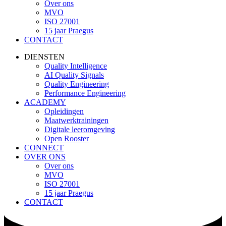
Over ons
MVO
ISO 27001
15 jaar Praegus
CONTACT
DIENSTEN
Quality Intelligence
AI Quality Signals
Quality Engineering
Performance Engineering
ACADEMY
Opleidingen
Maatwerktrainingen
Digitale leeromgeving
Open Rooster
CONNECT
OVER ONS
Over ons
MVO
ISO 27001
15 jaar Praegus
CONTACT