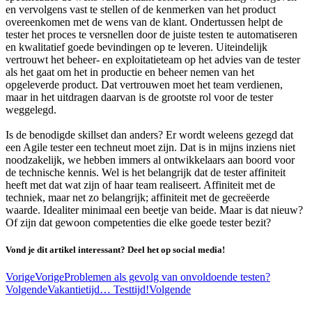
en vervolgens vast te stellen of de kenmerken van het product
overeenkomen met de wens van de klant. Ondertussen helpt de
tester het proces te versnellen door de juiste testen te automatiseren
en kwalitatief goede bevindingen op te leveren. Uiteindelijk
vertrouwt het beheer- en exploitatieteam op het advies van de tester
als het gaat om het in productie en beheer nemen van het
opgeleverde product. Dat vertrouwen moet het team verdienen,
maar in het uitdragen daarvan is de grootste rol voor de tester
weggelegd.
Is de benodigde skillset dan anders? Er wordt weleens gezegd dat
een Agile tester een techneut moet zijn. Dat is in mijns inziens niet
noodzakelijk, we hebben immers al ontwikkelaars aan boord voor
de technische kennis. Wel is het belangrijk dat de tester affiniteit
heeft met dat wat zijn of haar team realiseert. Affiniteit met de
techniek, maar net zo belangrijk; affiniteit met de gecreëerde
waarde. Idealiter minimaal een beetje van beide. Maar is dat nieuw?
Of zijn dat gewoon competenties die elke goede tester bezit?
Vond je dit artikel interessant? Deel het op social media!
Vorige
Vorige
Problemen als gevolg van onvoldoende testen?
Volgende
Vakantietijd… Testtijd!
Volgende