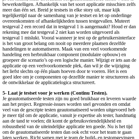
bewerkstelligen. Afhankelijk van het soort applicatie misschien zelfs
meer dan één set. Breid je testsets in elke story uit, maar kijk
tegelijkertijd naar de samenhang van je testset en let op onderlinge
overeenkomsten of afhankelijkheden tussen testgevallen. Muteert
testgeval 2 een record dat in testgeval 1 is aangemaakt? Houd er dan
rekening mee dat testgeval 2 niet kan worden uitgevoerd als
testgeval 1 mislukt. Vooral wanneer je test op de gebruikersinterface
is het van groot belang om nooit op meerdere plaatsen dezelfde
handelingen te automatiseren. Maak van een veel voorkomende
handeling een herbruikbaar component (modulaire opbouw) en
groepeer die scenario’s op een logische manier. Wijzigt er iets aan de
applicatie op een veelvoorkomende plek, dan wil je die wijziging
het liefst slechts op één plaats hoeven door te voeren. Het is een
goed idee om je componenten op dezelfde manier te structureren als
de ontwikkelaar de applicatielogica structureert.
5- Laat je testset voor je werken (Continu Testen).
Je geautomatiseerde testen zijn nu goed bruikbaar en leveren waarde
aan het project. Regressie-issues worden snel gevonden en omdat
veel van de gescripte testen geautomatiseerd worden uitgevoerd heb
je meer tijd om de applicatie, vanuit je expertise als tester, handmatig
aan de tand te voelen; dit komt de gebruiksvriendelijkheid en
robuustheid van de uiteindelijke applicatie ten goede. Nu is het tijd
om de geautomatiseerde testen dan ook echt voor het team te gaan
laten werken. Richt samen met je team de build- en testomgevingen