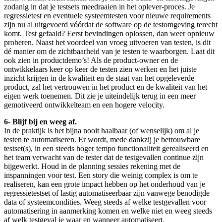
zodanig in dat je testsets meedraaien in het oplever-proces. Je
regressietest en eventuele systeemtesten voor nieuwe requirements
zijn nu al uitgevoerd vóórdat de software op de testomgeving terecht
komt. Test gefaald? Eerst bevindingen oplossen, dan weer opnieuw
proberen. Naast het voordeel van vroeg uitvoeren van testen, is dit
dé manier om de zichtbaarheid van je testen te waarborgen. Laat dit
ook zien in productdemo’s! Als de product-owner en de
ontwikkelaars keer op keer de testen zien werken en het juiste
inzicht krijgen in de kwaliteit en de staat van het opgeleverde
product, zal het vertrouwen in het product en de kwaliteit van het
eigen werk toenemen. Dit zie je uiteindelijk terug in een meer
gemotiveerd ontwikkelteam en een hogere velocity.
6- Blijf bij en weeg af.
In de praktijk is het bijna nooit haalbaar (of wenselijk) om al je
testen te automatiseren. Er wordt, mede dankzij je betrouwbare
testset(s), in een steeds hoger tempo functionaliteit gerealiseerd en
het team verwacht van de tester dat de testgevallen continue zijn
bijgewerkt. Houd in de planning sessies rekening met de
inspanningen voor test. Een story die weinig complex is om te
realiseren, kan een grote impact hebben op het onderhoud van je
regressietestset of lastig automatiseerbaar zijn vanwege benodigde
data of systeemcondities. Weeg steeds af welke testgevallen voor
automatisering in aanmerking komen en welke niet en weeg steeds
af welk testgeval je waar en wanneer automatiseert.