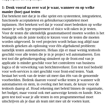
1- Denk vooraf na over wat je waar, wanneer en op welke
manier (hoe) gaat testen
Dat betekent niet dat je in elke sprint een systeemtest, integratietest,
functionele acceptatietest en gebruikersacceptatietest moet
inplannen. Het betekent wel dat je vooraf moet bedenken op welke
manier je welk type requirement of risico wilt raken in je testen.
Voor de testen die uiteindelijk geautomatiseerd moeten worden is het
belangrijk om de juiste tool(s) te kiezen voor de testen die moeten
worden uitgevoerd. In veel projecten wordt helaas nog altijd naar
testtools gekeken als oplossing voor één afgebakend probleem:
namelijk testen automatiseren. Helaas zijn er maar weinig testtools
geschikt voor alle testen die je in je project wil automatiseren. Een
test tool die gebruikersgedrag simuleert op de front-end van je
applicatie is minder geschikt voor het controleren van business
logica of de verwerking van berichtenverkeer. Een test tool bedoeld
voor web-services is niet geschikt voor front-end testen. Vaak
bestaat het werk van de tester uit meer dan één van de genoemde
voorbeelden. Bedenk daarom vooraf welke testen je wanneer wilt
automatiseren en stem, in overleg met het team, de keuze voor de
testtools daarop af. Houd rekening met beleid binnen de organisatie,
het budget, maar vooral ook met aanwezige kennis en kunde. Kies
geen test tool waar je alle testen in een programmeertaal moet
uitschrijven als je daar als team niet mee uit de voeten kunt.