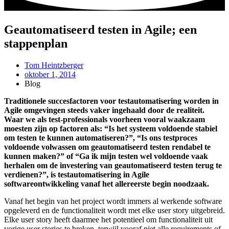
Geautomatiseerd testen in Agile; een
stappenplan
Tom Heintzberger
oktober 1, 2014
Blog
Traditionele succesfactoren voor testautomatisering worden in
Agile omgevingen steeds vaker ingehaald door de realiteit.
Waar we als test-professionals voorheen vooral waakzaam
moesten zijn op factoren als: “Is het systeem voldoende stabiel
om testen te kunnen automatiseren?”, “Is ons testproces
voldoende volwassen om geautomatiseerd testen rendabel te
kunnen maken?” of “Ga ik mijn testen wel voldoende vaak
herhalen om de investering van geautomatiseerd testen terug te
verdienen?”, is testautomatisering in Agile
softwareontwikkeling vanaf het allereerste begin noodzaak.
Vanaf het begin van het project wordt immers al werkende software
opgeleverd en de functionaliteit wordt met elke user story uitgebreid.
Elke user story heeft daarmee het potentieel om functionaliteit uit
vorige user stories te breken, terwijl vooraf niet alle requirements of