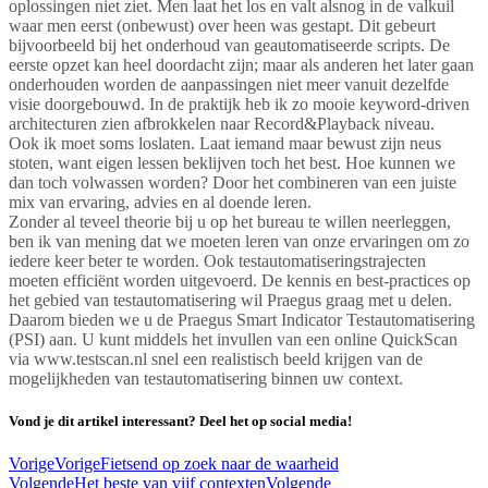
oplossingen niet ziet. Men laat het los en valt alsnog in de valkuil
waar men eerst (onbewust) over heen was gestapt. Dit gebeurt
bijvoorbeeld bij het onderhoud van geautomatiseerde scripts. De
eerste opzet kan heel doordacht zijn; maar als anderen het later gaan
onderhouden worden de aanpassingen niet meer vanuit dezelfde
visie doorgebouwd. In de praktijk heb ik zo mooie keyword-driven
architecturen zien afbrokkelen naar Record&Playback niveau.
Ook ik moet soms loslaten. Laat iemand maar bewust zijn neus
stoten, want eigen lessen beklijven toch het best. Hoe kunnen we
dan toch volwassen worden? Door het combineren van een juiste
mix van ervaring, advies en al doende leren.
Zonder al teveel theorie bij u op het bureau te willen neerleggen,
ben ik van mening dat we moeten leren van onze ervaringen om zo
iedere keer beter te worden. Ook testautomatiseringstrajecten
moeten efficiënt worden uitgevoerd. De kennis en best-practices op
het gebied van testautomatisering wil Praegus graag met u delen.
Daarom bieden we u de Praegus Smart Indicator Testautomatisering
(PSI) aan. U kunt middels het invullen van een online QuickScan
via www.testscan.nl snel een realistisch beeld krijgen van de
mogelijkheden van testautomatisering binnen uw context.
Vond je dit artikel interessant? Deel het op social media!
Vorige
Vorige
Fietsend op zoek naar de waarheid
Volgende
Het beste van vijf contexten
Volgende