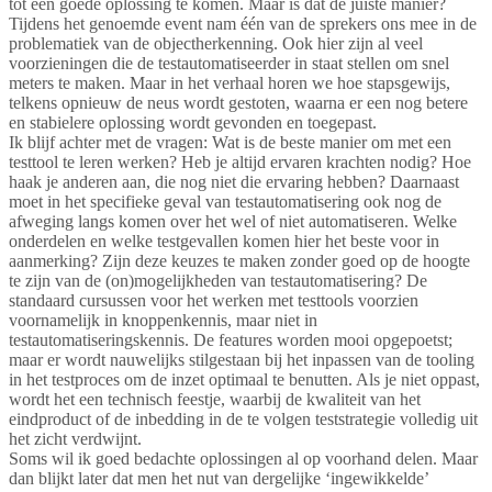
tot een goede oplossing te komen. Maar is dat de juiste manier?
Tijdens het genoemde event nam één van de sprekers ons mee in de
problematiek van de objectherkenning. Ook hier zijn al veel
voorzieningen die de testautomatiseerder in staat stellen om snel
meters te maken. Maar in het verhaal horen we hoe stapsgewijs,
telkens opnieuw de neus wordt gestoten, waarna er een nog betere
en stabielere oplossing wordt gevonden en toegepast.
Ik blijf achter met de vragen: Wat is de beste manier om met een
testtool te leren werken? Heb je altijd ervaren krachten nodig? Hoe
haak je anderen aan, die nog niet die ervaring hebben? Daarnaast
moet in het specifieke geval van testautomatisering ook nog de
afweging langs komen over het wel of niet automatiseren. Welke
onderdelen en welke testgevallen komen hier het beste voor in
aanmerking? Zijn deze keuzes te maken zonder goed op de hoogte
te zijn van de (on)mogelijkheden van testautomatisering? De
standaard cursussen voor het werken met testtools voorzien
voornamelijk in knoppenkennis, maar niet in
testautomatiseringskennis. De features worden mooi opgepoetst;
maar er wordt nauwelijks stilgestaan bij het inpassen van de tooling
in het testproces om de inzet optimaal te benutten. Als je niet oppast,
wordt het een technisch feestje, waarbij de kwaliteit van het
eindproduct of de inbedding in de te volgen teststrategie volledig uit
het zicht verdwijnt.
Soms wil ik goed bedachte oplossingen al op voorhand delen. Maar
dan blijkt later dat men het nut van dergelijke ‘ingewikkelde’