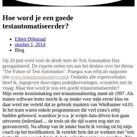
Hoe word je een goede
testautomatiseerder?
Eibert Dijkgraaf
oktober 1, 2014
Blog
Op 20 juni werd voor de derde keer de Test Automation Day
georganiseerd. De experts zetten ons aan het denken over het thema
‘The Future of Test Automation’. Praegus was erbij als supporter
(zie
www.testautomationday.com
). Ondanks alle expertverhalen
bleef ik, ingegeven door eigen praktijkervaringen, worstelen met de
vraag: Maar hoe word je nou een goede testautomatiseerder?
Mijn eerste kennismaking met testautomatisering stamt uit 1997. Als
trainee software tester mocht ik op intake voor mijn eerste klus en
daar werd me verteld dat ze gebruik maakten van WinRunner v4.01.
In het team waren enkele programmeurs die veel extra’s erbij
hadden gebouwd, waardoor je o.a. je scripts data-driven kon gaan
uitvoeren (inderdaad… de tools uit die tijd waren nog niet zo
geavanceerd). Na afloop van de intake bracht ik verslag uit bij mijn
coach op het hoofdkantoor. Ik vertelde hem dat ze werkten met “een