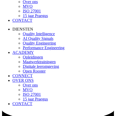
Over ons
MVO
ISO 27001
15 jaar Praegus
CONTACT
DIENSTEN
Quality Intelligence
AI Quality Signals
Quality Engineering
Performance Engineering
ACADEMY
Opleidingen
Maatwerktrainingen
Digitale leeromgeving
Open Rooster
CONNECT
OVER ONS
Over ons
MVO
ISO 27001
15 jaar Praegus
CONTACT