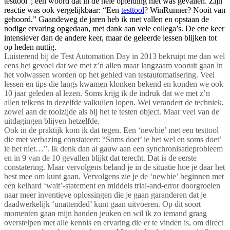
testtool”; een woord dat in de hele opleiding niet was gevallen. Zijn
reactie was ook vergelijkbaar: “Een
testtool
? WinRunner? Nooit van
gehoord.” Gaandeweg de jaren heb ik met vallen en opstaan de
nodige ervaring opgedaan, met dank aan vele collega’s. De ene keer
intensiever dan de andere keer, maar de geleerde lessen blijken tot
op heden nuttig.
Luisterend bij de Test Automation Day in 2013 bekruipt me dan wel
eens het gevoel dat we met z’n allen maar langzaam vooruit gaan in
het volwassen worden op het gebied van testautomatisering. Veel
lessen en tips die langs kwamen klonken bekend en konden we ook
10 jaar geleden al lezen. Soms krijg ik de indruk dat we met z’n
allen telkens in dezelfde valkuilen lopen. Wel verandert de techniek,
zowel aan de toolzijde als bij het te testen object. Maar veel van de
uitdagingen blijven hetzelfde.
Ook in de praktijk kom ik dat tegen. Een ‘newbie’ met een testtool
die met verbazing constateert: “Soms doet’ ie het wel en soms doet’
ie het niet…”. Ik denk dan al gauw aan een synchronisatieprobleem
en in 9 van de 10 gevallen blijkt dat terecht. Dat is de eerste
constatering. Maar vervolgens beland je in de situatie hoe je daar het
best mee om kunt gaan. Vervolgens zie je de ‘newbie’ beginnen met
een keihard ‘wait’-statement en middels trial-and-error doorgroeien
naar meer inventieve oplossingen die je gaan garanderen dat je
daadwerkelijk ‘unattended’ kunt gaan uitvoeren. Op dit soort
momenten gaan mijn handen jeuken en wil ik zo iemand graag
overstelpen met alle kennis en ervaring die er te vinden is, om direct