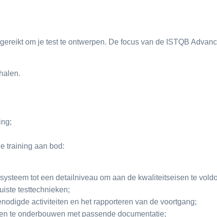
ngereikt om je test te ontwerpen. De focus van de ISTQB Advanced
 halen.
:
ing;
 training aan bod:
ysteem tot een detailniveau om aan de kwaliteitseisen te vold
uiste testtechnieken;
enodigde activiteiten en het rapporteren van de voortgang;
en en te onderbouwen met passende documentatie;