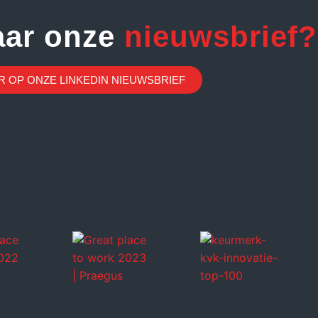
aar onze
nieuwsbrief?
 OP ONZE LINKEDIN NIEUWSBRIEF