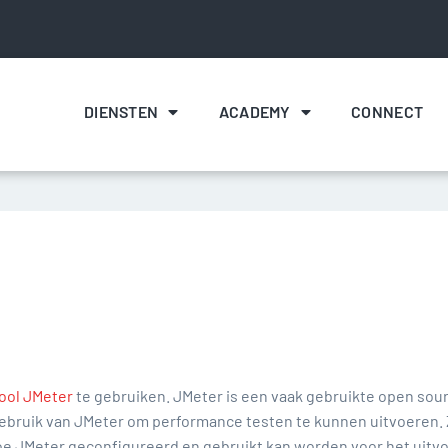
DIENSTEN
ACADEMY
CONNECT
ool JMeter
te gebruiken. JMeter is een vaak gebruikte open sou
et gebruik van JMeter om performance testen te kunnen uitvoeren.
e JMeter geconfigureerd en gebruikt kan worden voor het uitvo