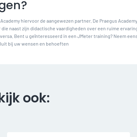
lgen?
s Academy hiervoor de aangewezen partner. De Praegus Academy h
ie naast zijn didactische vaardigheden over een ruime ervaring i
ce versa. Bent u geïnteresseerd in een JMeter training? Neem een
sluit bij uw wensen en behoeften
kijk ook: