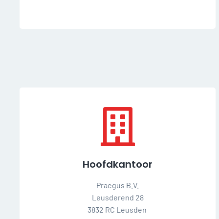
Hoofdkantoor
Praegus B.V.
Leusderend 28
3832 RC Leusden