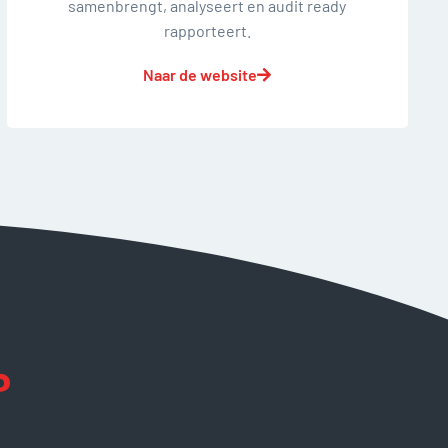
samenbrengt, analyseert en audit ready
rapporteert.
Naar de website
?