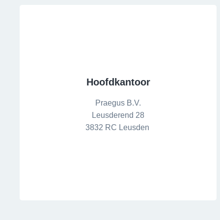
Hoofdkantoor
Praegus B.V.
Leusderend 28
3832 RC Leusden