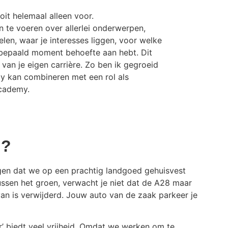
ooit helemaal alleen voor.
 te voeren over allerlei onderwerpen,
elen, waar je interesses liggen, voor welke
n bepaald moment behoefte aan hebt. Dit
t van je eigen carrière. Zo ben ik gegroeid
cy kan combineren met een rol als
Academy.
g?
gen dat we op een prachtig landgoed gehuisvest
tussen het groen, verwacht je niet dat de A28 maar
van is verwijderd. Jouw auto van de zaak parkeer je
or’ biedt veel vrijheid. Omdat we werken om te