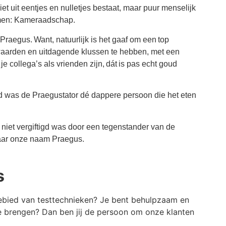
niet uit eentjes en nulletjes bestaat, maar puur menselijk
noemen: Kameraadschap.
Praegus. Want, natuurlijk is het gaaf om een top
waarden en uitdagende klussen te hebben, met een
je collega’s als vrienden zijn, dát is pas echt goud
 was de Praegustator dé dappere persoon die het eten
l niet vergiftigd was door een tegenstander van de
ndaar onze naam Praegus.
s
 gebied van testtechnieken? Je bent behulpzaam en
te brengen? Dan ben jij de persoon om onze klanten