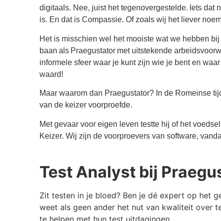
digitaals. Nee, juist het tegenovergestelde. Iets dat 
is. En dat is Compassie. Of zoals wij het liever 
Het is misschien wel het mooiste wat we hebben bij 
baan als Praegustator met uitstekende arbeidsvoor
informele sfeer waar je kunt zijn wie je bent en waar 
waard!
Maar waarom dan Praegustator? In de Romeinse tijd
van de keizer voorproefde.
Met gevaar voor eigen leven testte hij of het voedse
Keizer. Wij zijn de voorproevers van software, va
Test Analyst bij Praegu
Zit testen in je bloed? Ben je dé expert op het
weet als geen ander het nut van kwaliteit over 
te helpen met hun test uitdagingen.