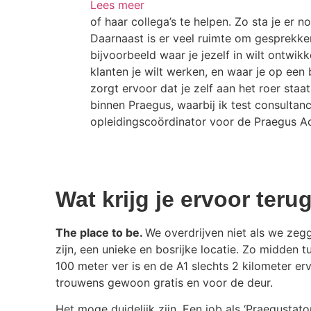
Lees meer
of haar collega’s te helpen. Zo sta je er n
Daarnaast is er veel ruimte om gesprekken
bijvoorbeeld waar je jezelf in wilt ontwikk
klanten je wilt werken, en waar je op ee
zorgt ervoor dat je zelf aan het roer staa
binnen Praegus, waarbij ik test consultan
opleidingscoördinator voor de Praegus 
Wat krijg je ervoor teru
The place to be.
We overdrijven niet als we zeg
zijn, een unieke en bosrijke locatie. Zo midden 
100 meter ver is en de A1 slechts 2 kilometer er
trouwens gewoon gratis en voor de deur.
Het moge duidelijk zijn. Een job als ‘Praegustat