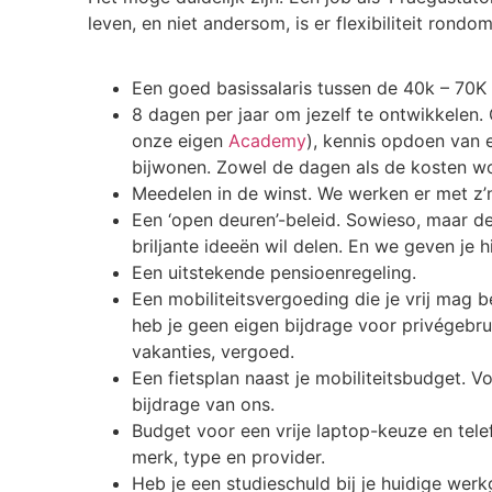
leven, en niet andersom, is er flexibiliteit rond
Een goed basissalaris tussen de 40k – 70K 
8 dagen per jaar om jezelf te ontwikkelen. 
onze eigen
Academy
), kennis opdoen van 
bijwonen. Zowel de dagen als de kosten w
Meedelen in de winst. We werken er met z’n
Een ‘open deuren’-beleid. Sowieso, maar de
briljante ideeën wil delen. En we geven je hi
Een uitstekende pensioenregeling.
Een mobiliteitsvergoeding die je vrij mag b
heb je geen eigen bijdrage voor privégebrui
vakanties, vergoed.
Een fietsplan naast je mobiliteitsbudget. Vo
bijdrage van ons.
Budget voor een vrije laptop-keuze en tele
merk, type en provider.
Heb je een studieschuld bij je huidige wer