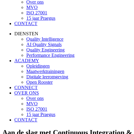
Over ons
MVO
ISO 27001
15 jaar Praegus
CONTACT
DIENSTEN
Quality Intelligence
AI Quality Signals
Quality Engineering
Performance Engineering
ACADEMY
Opleidingen
Maatwerktrainingen
Digitale leeromgeving
Open Rooster
CONNECT
OVER ONS
Over ons
MVO
ISO 27001
15 jaar Praegus
CONTACT
Aan de slag met Continuous Integration &