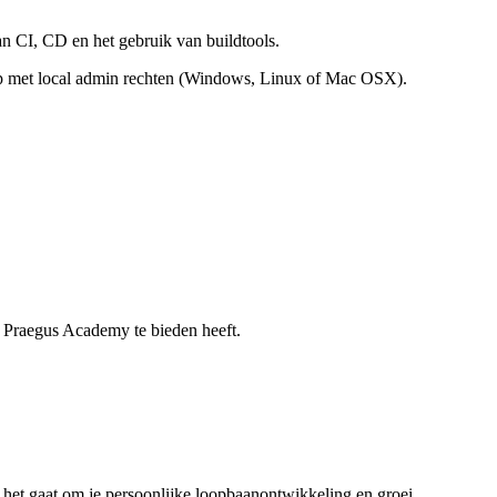
an CI, CD en het gebruik van buildtools.
op met local admin rechten (Windows, Linux of Mac OSX).
e Praegus Academy te bieden heeft.
s het gaat om je persoonlijke loopbaanontwikkeling en groei.