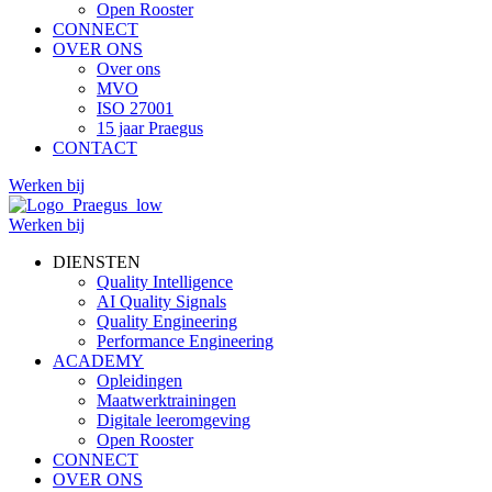
Open Rooster
CONNECT
OVER ONS
Over ons
MVO
ISO 27001
15 jaar Praegus
CONTACT
Werken bij
Werken bij
DIENSTEN
Quality Intelligence
AI Quality Signals
Quality Engineering
Performance Engineering
ACADEMY
Opleidingen
Maatwerktrainingen
Digitale leeromgeving
Open Rooster
CONNECT
OVER ONS