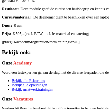
gemaakt van Jenkins.
Resultaat:
Deze module geeft de cursist een basisbegrip en kennis v
Cursus/materiaal:
De deelnemer dient te beschikken over een lapt
Duur
:
8 uur.
Prijs:
€ 595,- (excl. BTW, incl. lesmateriaal en catering)
[praegus-academy-registration-form trainingid=40]
Bekijk ook:
Onze
Academy
Word een testexpert en ga aan de slag met de diverse leerpaden die d
Bekijk alle E-learning
Bekijk alle opleidingen
Bekijk maatwerktrainingen
Onze
Vacatures
Werken bij Praegus betekent dat je zelf de touwtjes in handen hebt al