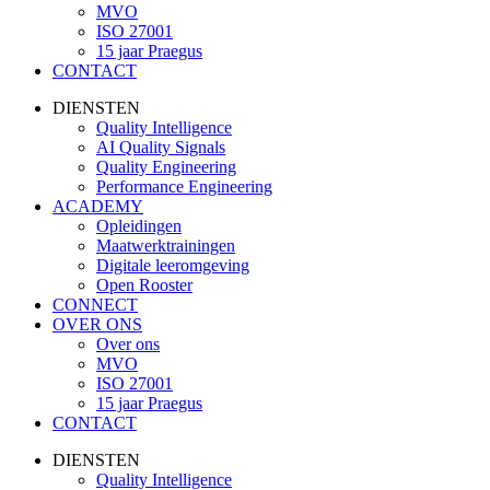
MVO
ISO 27001
15 jaar Praegus
CONTACT
DIENSTEN
Quality Intelligence
AI Quality Signals
Quality Engineering
Performance Engineering
ACADEMY
Opleidingen
Maatwerktrainingen
Digitale leeromgeving
Open Rooster
CONNECT
OVER ONS
Over ons
MVO
ISO 27001
15 jaar Praegus
CONTACT
DIENSTEN
Quality Intelligence