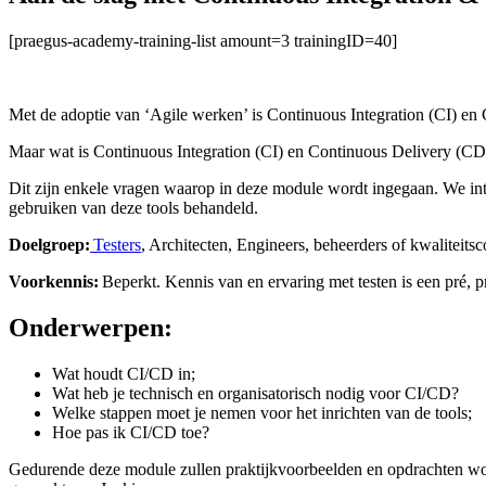
[praegus-academy-training-list amount=3 trainingID=40]
Met de adoptie van ‘Agile werken’ is Continuous Integration (CI) e
Maar wat is Continuous Integration (CI) en Continuous Delivery (CD
Dit zijn enkele vragen waarop in deze module wordt ingegaan. We in
gebruiken van deze tools behandeld.
Doelgroep:
Testers
, Architecten, Engineers, beheerders of kwaliteit
Voorkennis:
Beperkt. Kennis van en ervaring met testen is een pré, 
Onderwerpen:
Wat houdt CI/CD in;
Wat heb je technisch en organisatorisch nodig voor CI/CD?
Welke stappen moet je nemen voor het inrichten van de tools;
Hoe pas ik CI/CD toe?
Gedurende deze module zullen praktijkvoorbeelden en opdrachten wor