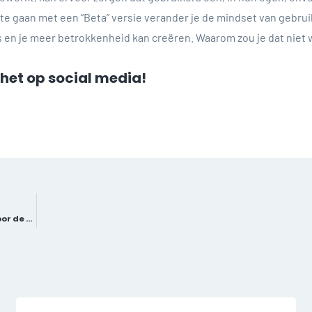
 te gaan met een “Beta” versie verander je de mindset van gebru
s en je meer betrokkenheid kan creëren. Waarom zou je dat niet w
l het op social media!
Windesheim Flevoland en Praegus Academy slaan handen ineen voor de tester van detoekomst