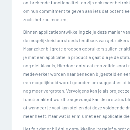
ontbrekende functionaliteit en zijn ook meer betrok
om hun commitment te geven aan iets dat potentieel
zoals het zou moeten.
Binnen applicatieontwikkeling zie je deze manier va
de mogelijkheid om steeds feedback van gebruikers t
Maar zeker bij grote groepen gebruikers zullen er al
je met een applicatie in productie gaat die je de sta
nog niet klaar is. Hierdoor ontstaat een zelfde soo
medewerker worden naar beneden bijgesteld en een b
een mogelijkheid wordt geboden om suggesties of id
nog meer vergroten. Vervolgens kan je als project zel
functionaliteit wordt toegevoegd kan deze status bli
of wanneer je vast kan stellen dat deze voldoende d
meer heeft. Maar wat is er mis met een applicatie die vo
Het feit dat er bij Agile ontwikkeling iteratief word