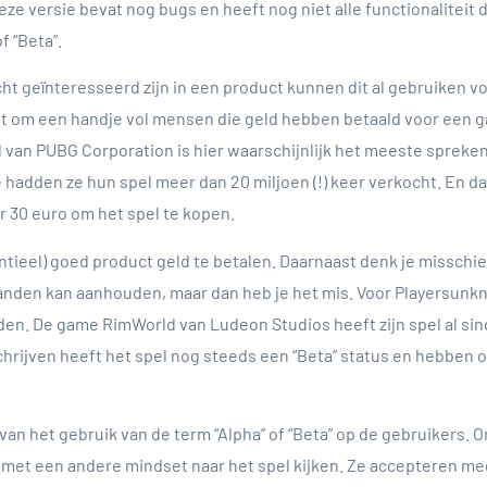
ze versie bevat nog bugs en heeft nog niet alle functionaliteit 
f “Beta”.
écht geïnteresseerd zijn in een product kunnen dit al gebruiken v
j niet om een handje vol mensen die geld hebben betaald voor een 
nd van PUBG Corporation is hier waarschijnlijk het meeste sprek
 hadden ze hun spel meer dan 20 miljoen (!) keer verkocht. En da
 30 euro om het spel te kopen.
ntieel) goed product geld te betalen. Daarnaast denk je misschi
aanden kan aanhouden, maar dan heb je het mis. Voor Playersunk
den. De game RimWorld van Ludeon Studios heeft zijn spel al s
schrijven heeft het spel nog steeds een “Beta” status en hebben
van het gebruik van de term “Alpha” of “Beta” op de gebruikers. 
k met een andere mindset naar het spel kijken. Ze accepteren m