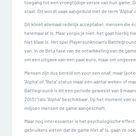
toegang tot een vroegtijdige versie van hun game. De
staat. Dit wordt vaak aangeduid met de term “Alpha” o
Dit klinkt allemaal redelijk acceptabel; mensen die 
helemaal af is. Maar vergis je niet; het gaat hierbi
niet klaar is. Het spel Playersunknown’s Battlegrou
van. In de Beta fase van de ontwikkeling van de game
om een uitgave van een paar euro, maar om ongeveer
Mensen zijn dus bereid om voor een onaf, maar (pote
“Alpha” of “Beta” status maar een aantal weken of m
Battleground is dit een periode geweest van 9 maan
2013 (!) als “Alpha” beschikbaar. Op het moment van 
miljoen mensen de game aangeschaft.
Maar nog interessanter is het psychologische effect 
gebruikers weten dat de game niet af is, gaan ze oo