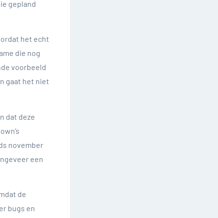
die gepland
oordat het echt
game die nog
ende voorbeeld
n gaat het niet
en dat deze
nown’s
inds november
 ongeveer een
Omdat de
eer bugs en