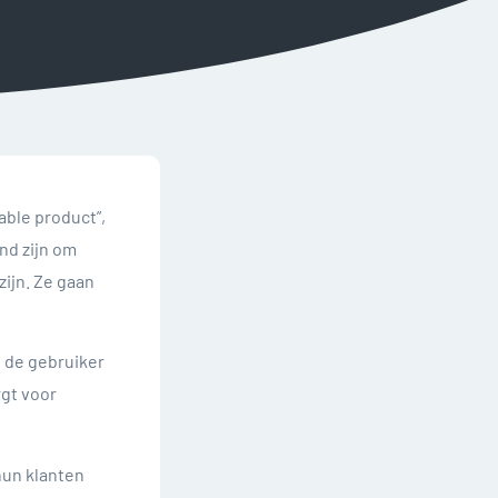
able product”,
nd zijn om
zijn. Ze gaan
 de gebruiker
rgt voor
hun klanten