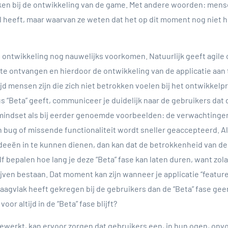
ken bij de ontwikkeling van de game. Met andere woorden: mense
 heeft, maar waarvan ze weten dat het op dit moment nog niet 
n ontwikkeling nog nauwelijks voorkomen. Natuurlijk geeft agile
e ontvangen en hierdoor de ontwikkeling van de applicatie aan 
tijd mensen zijn die zich niet betrokken voelen bij het ontwikkel
tus “Beta” geeft, communiceer je duidelijk naar de gebruikers dat 
rt mindset als bij eerder genoemde voorbeelden: de verwachtinge
ug of missende functionaliteit wordt sneller geaccepteerd. Al
eeën in te kunnen dienen, dan kan dat de betrokkenheid van de
f bepalen hoe lang je deze “Beta” fase kan laten duren, want zol
jven bestaan. Dat moment kan zijn wanneer je applicatie “feature
raagvlak heeft gekregen bij de gebruikers dan de “Beta” fase g
or altijd in de “Beta” fase blijft?
t gewerkt, kan ervoor zorgen dat gebruikers een, in hun ogen, onv