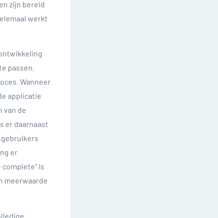
n zijn bereid
helemaal werkt
 ontwikkeling
te passen.
proces. Wanneer
de applicatie
n van de
s er daarnaast
 gebruikers
ang er
 complete” is
een meerwaarde
olledige