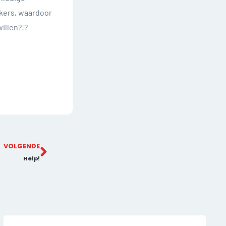
ikers, waardoor
illen?!?
VOLGENDE
Help!