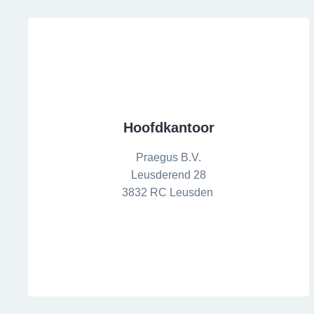
Hoofdkantoor
Praegus B.V.
Leusderend 28
3832 RC Leusden