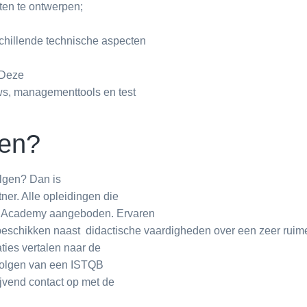
ten te ontwerpen;
schillende technische aspecten
 Deze
ews, managementtools en test
gen?
lgen? Dan is
er. Alle opleidingen die
s Academy aangeboden. Ervaren
n beschikken naast didactische vaardigheden over een zeer ruim
aties vertalen naar de
 volgen van een ISTQB
ijvend contact op met de