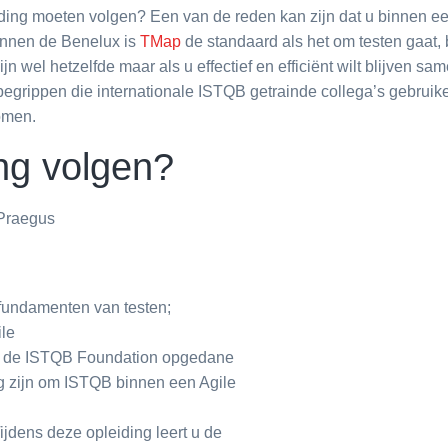
ing moeten volgen? Een van de reden kan zijn dat u binnen een 
innen de Benelux is
TMap
de standaard als het om testen gaat, 
jn wel hetzelfde maar als u effectief en efficiënt wilt blijven
begrippen die internationale ISTQB getrainde collega’s gebruiken
omen.
ng volgen?
 Praegus
 fundamenten van testen;
le
ens de ISTQB Foundation opgedane
ig zijn om ISTQB binnen een Agile
jdens deze opleiding leert u de