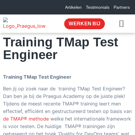
Artikelen
Testimonials
Partners
WERKEN BIJ
Training TMap Test
OVER ONS
Engineer
Training TMap Test Engineer
Ben jij op zoek naar de training TMap Test Engineer?
Dan ben je bij de Praegus Academy op de juiste plek!
Tijdens de meest recente TMAP® training leert men
effectief, efficiënt en gestructureerd testen op basis van
de TMAP® methode
welke het internationale framework
is voor testen. De huidige TMAP® trainingen zijn
gebaseerd op het boek ‘Quality for DevOps teams’, wat